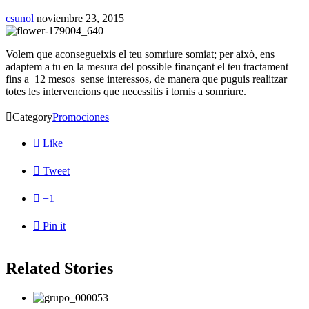
csunol
noviembre 23, 2015
Volem que aconsegueixis el teu somriure somiat; per això, ens
adaptem a tu en la mesura del possible finançant el teu tractament
fins a 12 mesos sense interessos, de manera que puguis realitzar
totes les intervencions que necessitis i tornis a somriure.

Category
Promociones

Like

Tweet

+1

Pin it
Related Stories